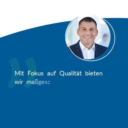
M
i
t
F
o
k
u
s
a
u
f
Q
u
a
l
i
t
ä
t
b
i
e
t
e
n
w
i
r
m
a
ß
g
e
s
c
h
n
e
i
d
e
r
t