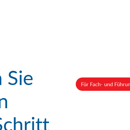
 Sie
Für Fach- und Führun
en
chritt