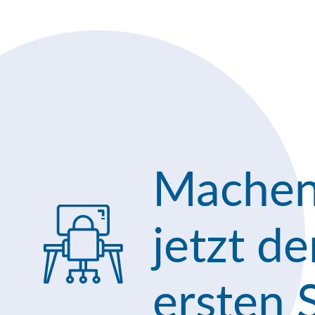
Machen
jetzt d
ersten S